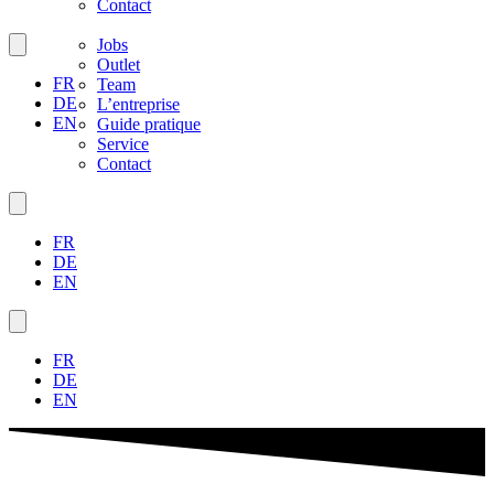
Contact
Jobs
Outlet
FR
Team
DE
L’entreprise
EN
Guide pratique
Service
Contact
FR
DE
EN
FR
DE
EN