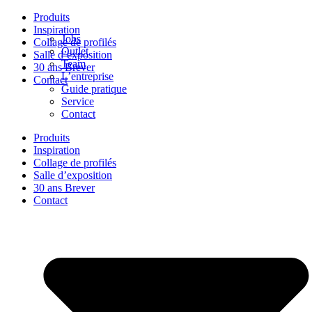
Produits
Inspiration
Jobs
Collage de profilés
Outlet
Salle d’exposition
Team
30 ans Brever
L’entreprise
Contact
Guide pratique
Service
Contact
Produits
Inspiration
Collage de profilés
Salle d’exposition
30 ans Brever
Contact