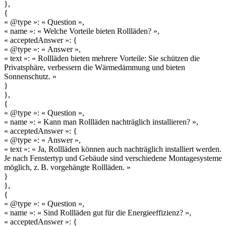
},
{
« @type »: « Question »,
« name »: « Welche Vorteile bieten Rollläden? »,
« acceptedAnswer »: {
« @type »: « Answer »,
« text »: « Rollläden bieten mehrere Vorteile: Sie schützen die
Privatsphäre, verbessern die Wärmedämmung und bieten
Sonnenschutz. »
}
},
{
« @type »: « Question »,
« name »: « Kann man Rollläden nachträglich installieren? »,
« acceptedAnswer »: {
« @type »: « Answer »,
« text »: « Ja, Rollläden können auch nachträglich installiert werden.
Je nach Fenstertyp und Gebäude sind verschiedene Montagesysteme
möglich, z. B. vorgehängte Rollläden. »
}
},
{
« @type »: « Question »,
« name »: « Sind Rollläden gut für die Energieeffizienz? »,
« acceptedAnswer »: {