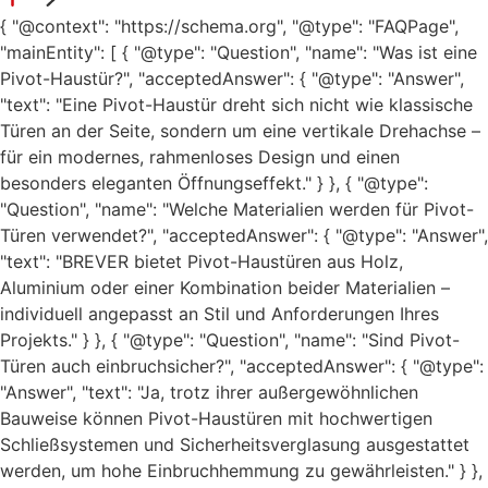
{ "@context": "https://schema.org", "@type": "FAQPage",
"mainEntity": [ { "@type": "Question", "name": "Was ist eine
Pivot-Haustür?", "acceptedAnswer": { "@type": "Answer",
"text": "Eine Pivot-Haustür dreht sich nicht wie klassische
Türen an der Seite, sondern um eine vertikale Drehachse –
für ein modernes, rahmenloses Design und einen
besonders eleganten Öffnungseffekt." } }, { "@type":
"Question", "name": "Welche Materialien werden für Pivot-
Türen verwendet?", "acceptedAnswer": { "@type": "Answer",
"text": "BREVER bietet Pivot-Haustüren aus Holz,
Aluminium oder einer Kombination beider Materialien –
individuell angepasst an Stil und Anforderungen Ihres
Projekts." } }, { "@type": "Question", "name": "Sind Pivot-
Türen auch einbruchsicher?", "acceptedAnswer": { "@type":
"Answer", "text": "Ja, trotz ihrer außergewöhnlichen
Bauweise können Pivot-Haustüren mit hochwertigen
Schließsystemen und Sicherheitsverglasung ausgestattet
werden, um hohe Einbruchhemmung zu gewährleisten." } },