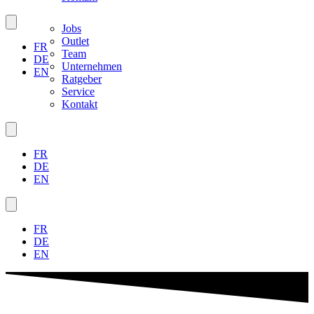
Jobs
Outlet
FR
Team
DE
Unternehmen
EN
Ratgeber
Service
Kontakt
FR
DE
EN
FR
DE
EN