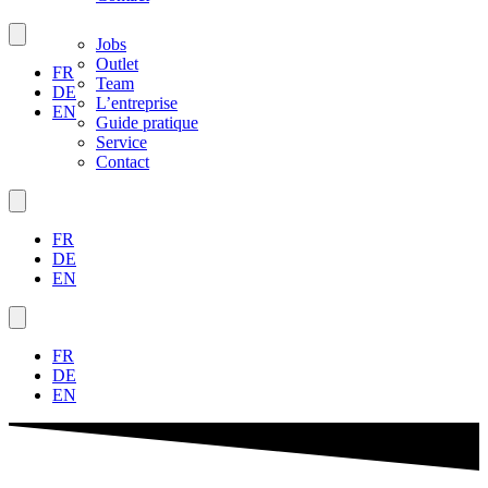
Jobs
Outlet
FR
Team
DE
L’entreprise
EN
Guide pratique
Service
Contact
FR
DE
EN
FR
DE
EN