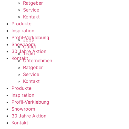
Ratgeber
Service
Kontakt
Produkte
Inspiration
Profil-Verklebung
Jobs
Showroom
Outlet
30 Jahre Aktion
Team
Kontakt
Unternehmen
Ratgeber
Service
Kontakt
Produkte
Inspiration
Profil-Verklebung
Showroom
30 Jahre Aktion
Kontakt