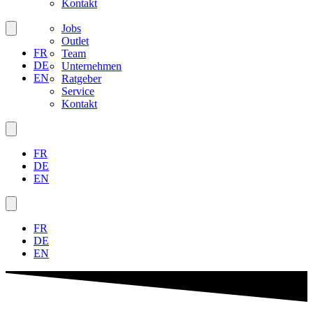
Kontakt
Jobs
Outlet
FR
Team
DE
Unternehmen
EN
Ratgeber
Service
Kontakt
FR
DE
EN
FR
DE
EN