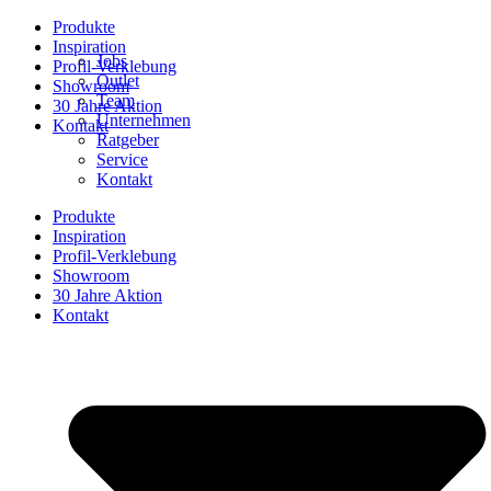
Produkte
Inspiration
Jobs
Profil-Verklebung
Outlet
Showroom
Team
30 Jahre Aktion
Unternehmen
Kontakt
Ratgeber
Service
Kontakt
Produkte
Inspiration
Profil-Verklebung
Showroom
30 Jahre Aktion
Kontakt